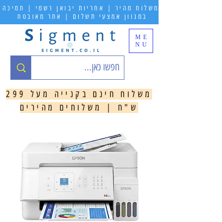
משלוח מהיר | אחריות יבואן רשמי | תמיכה
במגוון אמצעי תשלום | אתר מאובטח
ME
NU
משלוח חינם בקנייה מעל 299
ש"ח | משלוחים מהירים