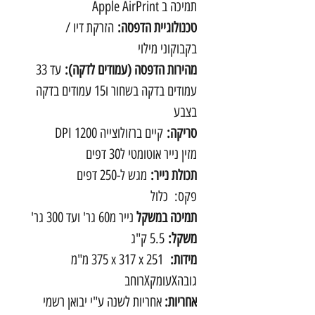
תמיכה ב Apple AirPrint
טכנולוגיית הדפסה:
הזרקת דיו /
בקבוקוני מילוי
מהירות הדפסה (עמודים לדקה):
עד 33
עמודים בדקה בשחור ו15 עמודים בדקה
בצבע
סריקה:
קיים ברזולוצייה 1200 DPI
מזין נייר אוטומטי ל30 דפים
תכולת נייר:
מגש ל-250 דפים
פקס: כלול
תמיכה במשקל
נייר מ60 גר' ועד 300 גר'
משקל:
5.5 ק"ג
מידות:
375‎ x 317 x 251 מ"מ
גובהXעומקXרוחב
אחריות:
אחריות לשנה ע"י יבואן רשמי