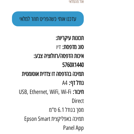
אזל מהמלאי
עדכנו אותי כשהפריט חוזר למלאי
תכונות עיקריות:
סוג מדפסת:
דיו
איכות הדפסה/רזולוציה צבע:
5760X1440
תמיכה בהדפסה דו צדדית אוטומטית
גודל דף:
A4
חיבור:
USB, Ethernet, WiFi, Wi-Fi
Direct
מסך בגודל 6.1 ס"מ
תמיכה באפליקצית Epson Smart
Panel App