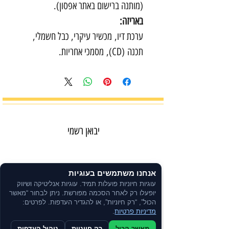
(מותנה ברישום באתר אפסון).
באריזה:
ערכת דיו, מכשיר עיקרי, כבל חשמלי,
תכנה (CD), מסמכי אחריות.
יבואן רשמי
קנייה בטוחה
אנחנו משתמשים בעוגיות
תשלום מאובטח
עוגיות חיוניות פועלות תמיד. עוגיות אנליטיקה ושיווק
יופעלו רק לאחר הסכמה מפורשת. ניתן לבחור “מאשר
הכול”, “רק חיוניות”, או להגדיר העדפות. לפרטים:
מדיניות פרטיות
.
משלוח מהיר באמצעות שליחים
מאשר הכול
רק חיוניות
ניהול העדפות