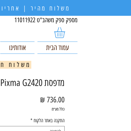
משלוח מהיר | אחריות
מספק ספק משהב"ט 11011922
עמוד הבית
אודותינו
משלוח חינם בקניי
מדפסת Canon Pixma G2420
מחיר
כולל מע״מ
התקנה באתר הלקוח
*