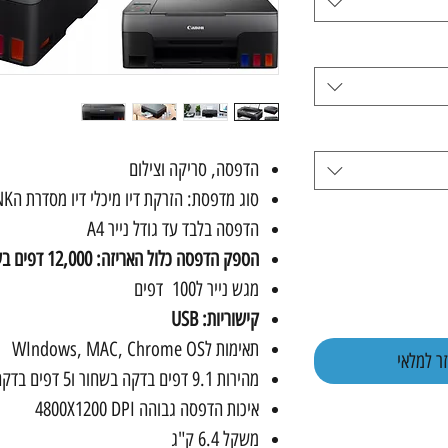
הדפסה, סריקה וצילום
סוג מדפסת: הזרקת דיו מיכלי דיו מסדרת הMEGATANK
הדפסה בלבד עד גודל נייר A4
הספק הדפסה כלול האריזה: 12,000 דפים בשחור או 7700 דפים בצבע.
מגש נייר ל100 דפים
קישוריות: USB
תאימות לWIndows, MAC, Chrome OS
ר למלאי
מהירות 9.1 דפים בדקה בשחור ו5 דפים בדקה בצבע
איכות הדפסה גבוהה 4800X1200 DPI
משקל 6.4 ק"ג