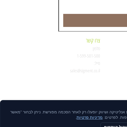
צרו קשר
טלפון:
ת
1-599-501-500
מייל:
סיגמנט
sales@sigment.co.il
ות אנליטיקה ושיווק יופעלו רק לאחר הסכמה מפורשת. ניתן לבחור “מאשר
דפות. לפרטים:
מדיניות פרטיות
.