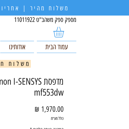
משלוח מהיר | אחריות
מספק ספק משהב"ט 11011922
עמוד הבית
אודותינו
משלוח חינם בקניי
מדפסת on I-SENSYS
mf553dw
מחיר
כולל מע״מ