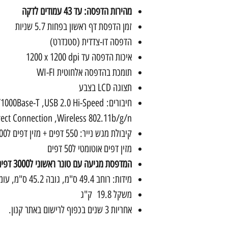
מהירות הדפסה: עד 43 עמודים לדקה
זמן הדפסת דף ראשון בפחות 5.7 שניות
הדפסה דו-צדדית (סטנדרט)
איכות הדפסה ‎עד ‎‏1200‎ x 1200 dpi
תומכת בהדפסה אלחוטית WI-FI
תצוגה LCD בצבע
Wireless 802.11b/g/n‏, Wireless Direct Connection
קיבולת מגש נייר: 550 דפים + מזין דפים ל100 דפים
מזין דפים אוטומטי ל50 דפים
המדפסת מגיעה עם טונר ראשוני ל3000 דפים
מידות: רוחב 49.4 ס"מ, גובה 45.2 ס"מ, עומק 46.4 ס"מ
משקל 19.8 ק"ג
אחריות 3 שנים בכפוף לרישום באתר קנון.