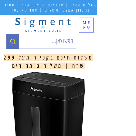
משלוח מהיר | אחריות יבואן רשמי | תמיכה
במגוון אמצעי תשלום | אתר מאובטח
ME
NU
משלוח חינם בקנייה מעל 299
ש"ח | משלוחים מהירים