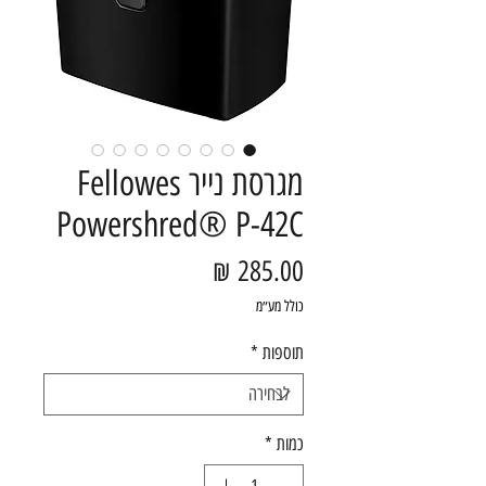
מגרסת נייר Fellowes
Powershred® P-42C
מחיר
כולל מע״מ
תוספות
*
כמות
*