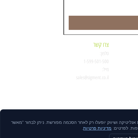
צרו קשר
טלפון:
ת
1-599-501-500
מייל:
סיגמנט
sales@sigment.co.il
ות אנליטיקה ושיווק יופעלו רק לאחר הסכמה מפורשת. ניתן לבחור “מאשר
דפות. לפרטים:
מדיניות פרטיות
.