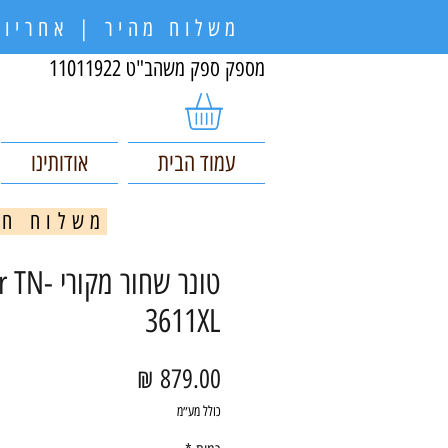
משלוח מהיר | אחריות
מספק ספק משהב"ט 11011922
עמוד הבית
אודותינו
משלוח חינם בקניי
טונר ‏שחור מ
3611XL
מחיר
כולל מע״מ