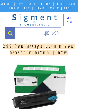
משלוח מהיר | אחריות יבואן רשמי | תמיכה
במגוון אמצעי תשלום | אתר מאובטח
ME
NU
משלוח חינם בקנייה מעל 299
ש"ח | משלוחים מהירים