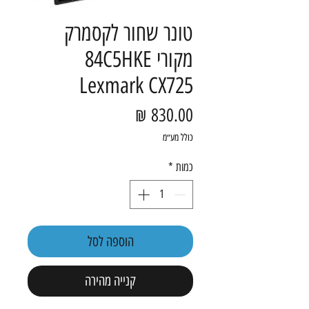
טונר שחור לקסמרק
מקורי 84C5HKE
Lexmark CX725
מחיר
כולל מע״מ
כמות
*
הוספה לסל
קנייה מהירה