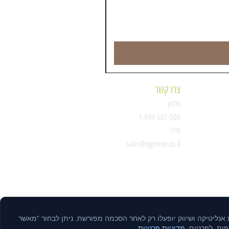
צרו קשר
טלפון:
ת
1-599-501-500
מייל:
סיגמנט
sales@sigment.co.il
ות אנליטיקה ושיווק יופעלו רק לאחר הסכמה מפורשת. ניתן לבחור “מאשר
דפות. לפרטים:
מדיניות פרטיות
.