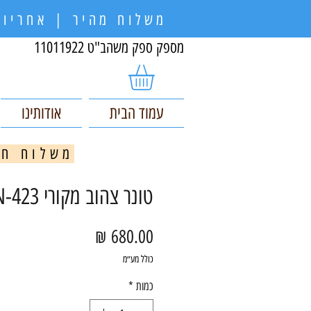
משלוח מהיר | אחריות
מספק ספק משהב"ט 11011922
עמוד הבית
אודותינו
משלוח חינם בקניי
טונר צהוב מקורי Brother TN-423
מחיר
כולל מע״מ
כמות
*