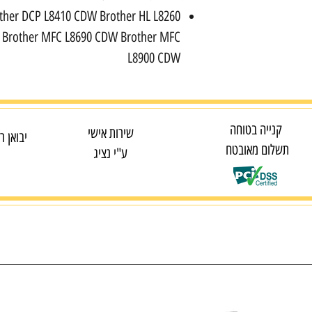
ther DCP L8410 CDW Brother HL L8260
 Brother MFC L8690 CDW Brother MFC
L8900 CDW
קנייה בטוחה
שירות אישי
יבואן ר
תשלום מאובטח
ע"י נציג