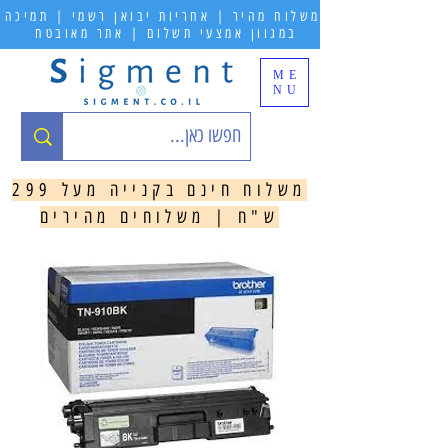
משלוח מהיר | אחריות יבואן רשמי | תמיכה
במגוון אמצעי תשלום | אתר מאובטח
ME
NU
משלוח חינם בקנייה מעל 299
ש"ח | משלוחים מהירים