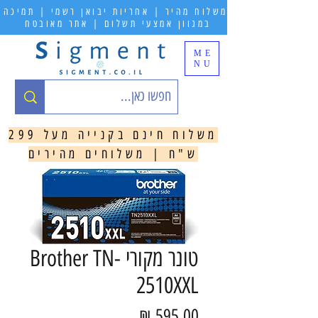
משלוח מהיר | אחריות יבואן רשמי | תמיכה
במגוון אמצעי תשלום | אתר מאובטח
ME
NU
משלוח חינם בקנייה מעל 299
ש"ח | משלוחים מהירים
טונר ‏מקורי Brother TN-
2510XXL
מחיר