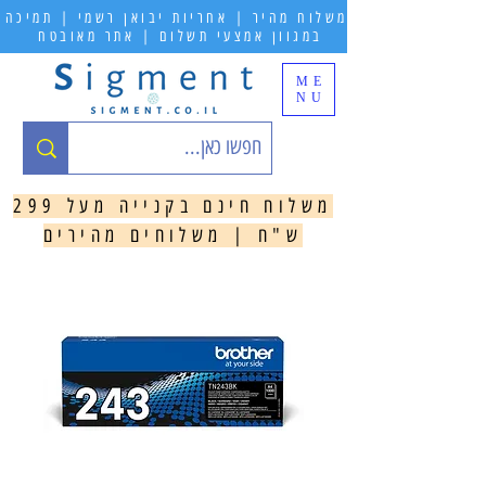
משלוח מהיר | אחריות יבואן רשמי | תמיכה
במגוון אמצעי תשלום | אתר מאובטח
ME
NU
משלוח חינם בקנייה מעל 299
ש"ח | משלוחים מהירים