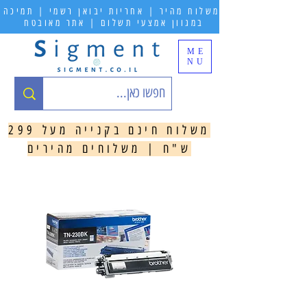
משלוח מהיר | אחריות יבואן רשמי | תמיכה
במגוון אמצעי תשלום | אתר מאובטח
ME
NU
משלוח חינם בקנייה מעל 299
ש"ח | משלוחים מהירים