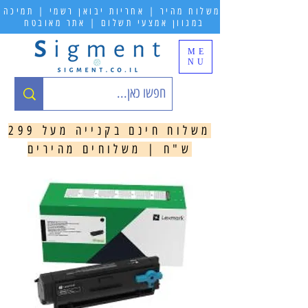
משלוח מהיר | אחריות יבואן רשמי | תמיכה
במגוון אמצעי תשלום | אתר מאובטח
ME
NU
משלוח חינם בקנייה מעל 299
ש"ח | משלוחים מהירים