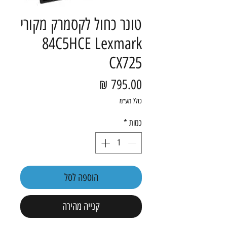
טונר כחול לקסמרק מקורי
84C5HCE Lexmark
CX725
מחיר
כולל מע״מ
כמות
*
הוספה לסל
קנייה מהירה