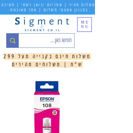
משלוח מהיר | אחריות יבואן רשמי | תמיכה
במגוון אמצעי תשלום | אתר מאובטח
ME
NU
משלוח חינם בקנייה מעל 299
ש"ח | משלוחים מהירים