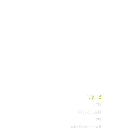
צרו קשר
טלפון:
ת
1-599-501-500
מייל:
סיגמנט
sales@sigment.co.il