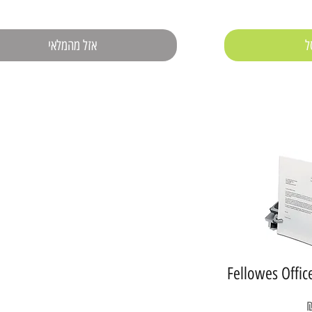
ל
אזל מהמלאי
Fellowes Offic