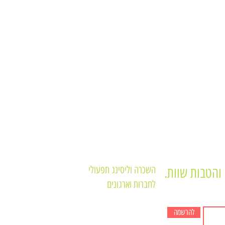
השכרה וליסינג תפעולי
והטבות שוות.
לחברות וארגונים
תקנון האתר
מדפסות משולבות
תקנון מועדון לקוחו
מדפסות לא משולבות
להרשמה
חנות המוצרים של 