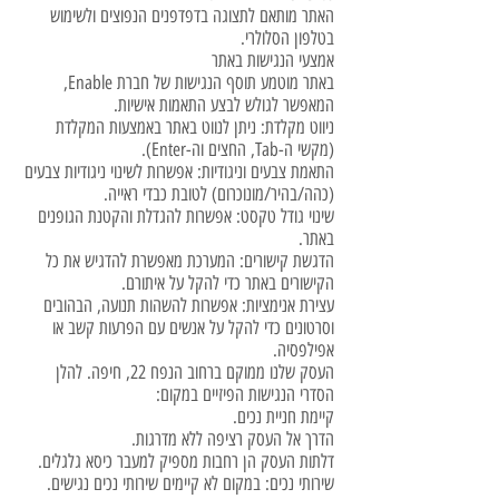
האתר מותאם לתצוגה בדפדפנים הנפוצים ולשימוש
בטלפון הסלולרי.
אמצעי הנגישות באתר
באתר מוטמע תוסף הנגישות של חברת Enable,
המאפשר לגולש לבצע התאמות אישיות.
ניווט מקלדת: ניתן לנווט באתר באמצעות המקלדת
(מקשי ה-Tab, החצים וה-Enter).
התאמת צבעים וניגודיות: אפשרות לשינוי ניגודיות צבעים
(כהה/בהיר/מונוכרום) לטובת כבדי ראייה.
שינוי גודל טקסט: אפשרות להגדלת והקטנת הגופנים
באתר.
הדגשת קישורים: המערכת מאפשרת להדגיש את כל
הקישורים באתר כדי להקל על איתורם.
עצירת אנימציות: אפשרות להשהות תנועה, הבהובים
וסרטונים כדי להקל על אנשים עם הפרעות קשב או
אפילפסיה.
העסק שלנו ממוקם ברחוב הנפח 22, חיפה. להלן
הסדרי הנגישות הפיזיים במקום:
קיימת חניית נכים.
הדרך אל העסק רציפה ללא מדרגות.
דלתות העסק הן רחבות מספיק למעבר כיסא גלגלים.
שירותי נכים: במקום לא קיימים שירותי נכים נגישים.