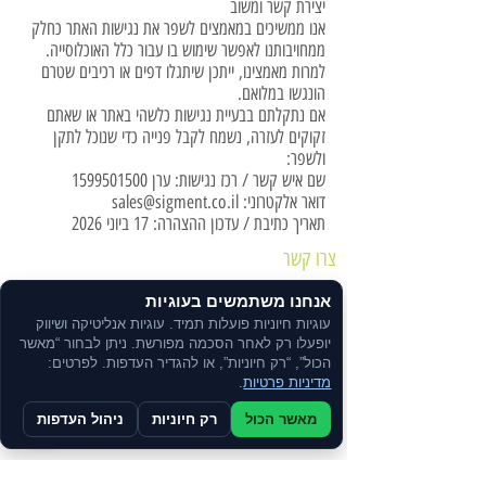
יצירת קשר ומשוב
אנו ממשיכים במאמצים לשפר את נגישות האתר כחלק
ממחויבותנו לאפשר שימוש בו עבור כלל האוכלוסייה.
למרות מאמצינו, ייתכן שיתגלו דפים או רכיבים שטרם
הונגשו במלואם.
אם נתקלתם בבעיית נגישות כלשהי באתר או שאתם
זקוקים לעזרה, נשמח לקבל פנייה כדי שנוכל לתקן
ולשפר:
שם איש קשר / רכז נגישות: ערן
1599501500
דואר אלקטרוני:
sales@sigment.co.il
תאריך כתיבת / עדכון ההצהרה: 17 ביוני 2026
צרו קשר
אנחנו משתמשים בעוגיות
הרשמו לקבלת עדכונים, מבצעים והטבות שוות.
עוגיות חיוניות פועלות תמיד. עוגיות אנליטיקה ושיווק
מדיניות הפרטיות
יופעלו רק לאחר הסכמה מפורשת. ניתן לבחור “מאשר
הכול”, “רק חיוניות”, או להגדיר העדפות. לפרטים:
מדיניות פרטיות
.
הצהרת נגישות
מאשר הכול
רק חיוניות
ניהול העדפות
תקנון האתר