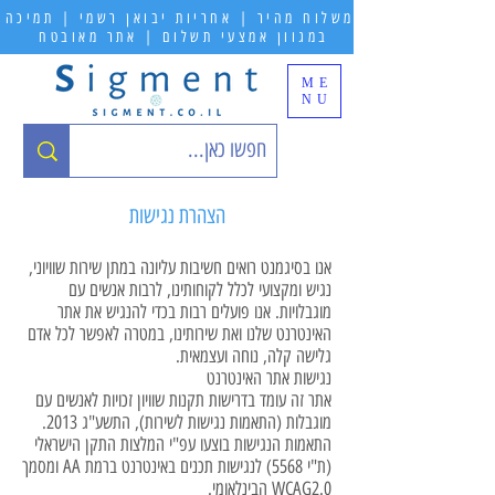
משלוח מהיר | אחריות יבואן רשמי | תמיכה
במגוון אמצעי תשלום | אתר מאובטח
ME
NU
הצהרת נגישות
אנו בסיגמנט רואים חשיבות עליונה במתן שירות שוויוני,
נגיש ומקצועי לכלל לקוחותינו, לרבות אנשים עם
מוגבלויות. אנו פועלים רבות בכדי להנגיש את אתר
האינטרנט שלנו ואת שירותינו, במטרה לאפשר לכל אדם
גלישה קלה, נוחה ועצמאית.
נגישות אתר האינטרנט
אתר זה עומד בדרישות תקנות שוויון זכויות לאנשים עם
מוגבלות (התאמות נגישות לשירות), התשע"ג 2013.
התאמות הנגישות בוצעו עפ"י המלצות התקן הישראלי
(ת"י 5568) לנגישות תכנים באינטרנט ברמת AA ומסמך
WCAG2.0 הבינלאומי.